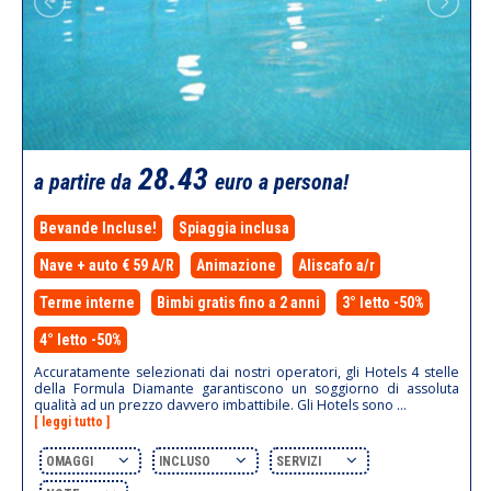
28.43
a partire da
euro a persona!
Bevande Incluse!
Spiaggia inclusa
Nave + auto € 59 A/R
Animazione
Aliscafo a/r
Terme interne
Bimbi gratis fino a 2 anni
3° letto -50%
4° letto -50%
Accuratamente selezionati dai nostri operatori, gli Hotels 4 stelle
della Formula Diamante garantiscono un soggiorno di assoluta
qualità ad un prezzo davvero imbattibile. Gli Hotels sono ...
[ leggi tutto ]
OMAGGI
INCLUSO
SERVIZI