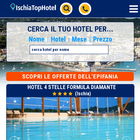
CERCA IL TUO HOTEL PER...
Nome
Hotel
Mese
Prezzo
|
|
|
SCOPRI
LE OFFERTE DELL'EPIFANIA
HOTEL 4 STELLE FORMULA DIAMANTE
(Ischia)