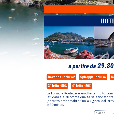
HOTE
29.8
a partire da
Bevande Incluse!
Spiaggia inclusa
N
3° letto -50%
4° letto -50%
La Formula Roulette è un’offerta molto conve
affidabile e di ottima qualità selezionato tra
(peraltro rimborsabile fino a 7 giorni dall'arri
in 30 minuti.
OMAGGI