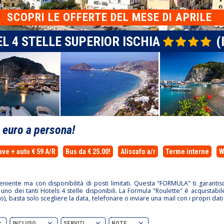
SCOPRI
LE OFFERTE DEL MESE DI APRILE
L 4 STELLE SUPERIOR ISCHIA
(I
0
euro a persona!
ave + auto € 59 A/R
Bus da € 25.00!
Aliscafo a/r
Terme interne
W
niente ma con disponibilità di posti limitati. Questa "FORMULA" ti garantis
 uno dei tanti Hotels 4 stelle disponibili. La Formula "Roulette" è acquistabi
vo), basta solo scegliere la data, telefonare o inviare una mail con i propri dati
INCLUSO
SERVIZI
NOTE