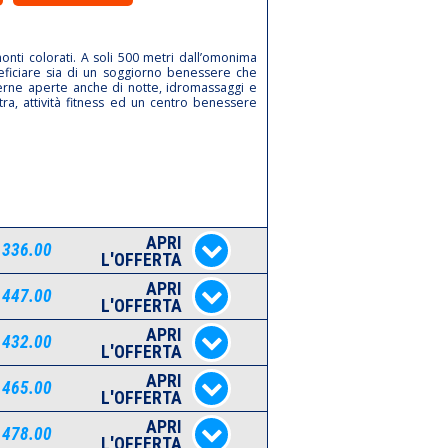
nti colorati. A soli 500 metri dall’omonima
neficiare sia di un soggiorno benessere che
terne aperte anche di notte, idromassaggi e
tra, attività fitness ed un centro benessere
APRI
 336.00
L'OFFERTA
APRI
 447.00
L'OFFERTA
APRI
 432.00
L'OFFERTA
APRI
 465.00
L'OFFERTA
APRI
 478.00
L'OFFERTA