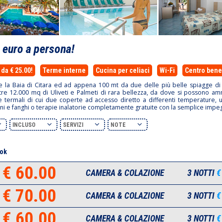
0
euro a persona!
da € 25.00!
Terme interne
Cucina per celiaci
Wi-Fi
Centro ben
la Baia di Citara ed ad appena 100 mt da due delle più belle spiagge di Isc
 oltre 12.000 mq di Uliveti e Palmeti di rara bellezza, da dove si possono a
e termali di cui due coperte ad accesso diretto a differenti temperature,
i e fanghi o terapie inalatorie completamente gratuite con la semplice impeg
INCLUSO
SERVIZI
NOTE
ok
€ 60.00
CAMERA & COLAZIONE
3 NOTTI
€
€ 70.00
CAMERA & COLAZIONE
3 NOTTI
€
€ 60.00
CAMERA & COLAZIONE
3 NOTTI
€