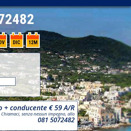
72482
OV
DIC
12M
o + conducente € 59 A/R
Chiamaci, senza nessun impegno, allo
081 5072482