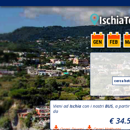
GEN
FEB
M
Vieni ad
Ischia
con i nostri
BUS
, a parti
da
€ 34.
Orari Diurni
Orari Notturni