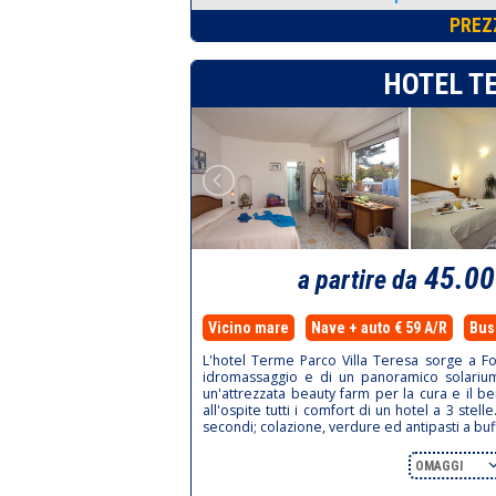
PREZ
HOTEL T
45.0
a partire da
Vicino mare
Nave + auto € 59 A/R
Bus 
L'hotel Terme Parco Villa Teresa sorge a For
idromassaggio e di un panoramico solarium 
un'attrezzata beauty farm per la cura e il 
all'ospite tutti i comfort di un hotel a 3 ste
secondi; colazione, verdure ed antipasti a buf
OMAGGI