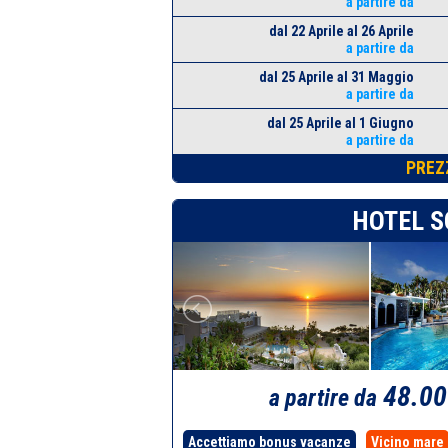
a partire da
dal 22 Aprile al 26 Aprile
a partire da
dal 25 Aprile al 31 Maggio
a partire da
dal 25 Aprile al 1 Giugno
a partire da
PREZ
HOTEL S
48.0
a partire da
Accettiamo bonus vacanze
Vicino mare