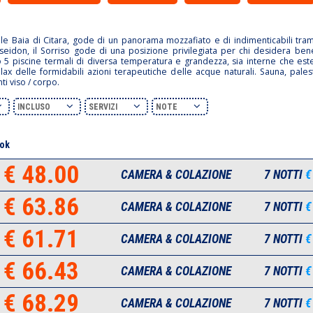
e Baia di Citara, gode di un panorama mozzafiato e di indimenticabili tramo
oseidon, il Sorriso gode di una posizione privilegiata per chi desidera be
no 5 piscine termali di diversa temperatura e grandezza, sia interne che es
lax delle formidabili azioni terapeutiche delle acque naturali. Sauna, pales
nti viso / corpo.
INCLUSO
SERVIZI
NOTE
ok
€ 48.00
CAMERA & COLAZIONE
7 NOTTI
€
€ 63.86
CAMERA & COLAZIONE
7 NOTTI
€
€ 61.71
CAMERA & COLAZIONE
7 NOTTI
€
€ 66.43
CAMERA & COLAZIONE
7 NOTTI
€
€ 68.29
CAMERA & COLAZIONE
7 NOTTI
€