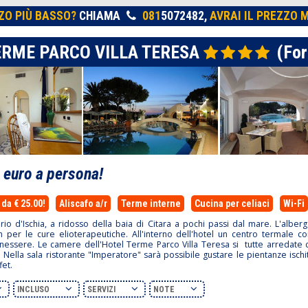
ZO PIÙ BASSO?
CHIAMA
081
5072482,
AVRAI IL PREZZO M
ERME PARCO VILLA TERESA
(Fori
0
euro a persona!
da € 25.00!
Aliscafo a/r
Terme interne
Cucina per celiaci
Wi-Fi
io d'Ischia, a ridosso della baia di Citara a pochi passi dal mare. L'alber
per le cure elioterapeutiche. All'interno dell'hotel un centro termale co
benessere. Le camere dell'Hotel Terme Parco Villa Teresa si tutte arredate
lle. Nella sala ristorante "Imperatore" sarà possibile gustare le pientanze isc
fet.
INCLUSO
SERVIZI
NOTE