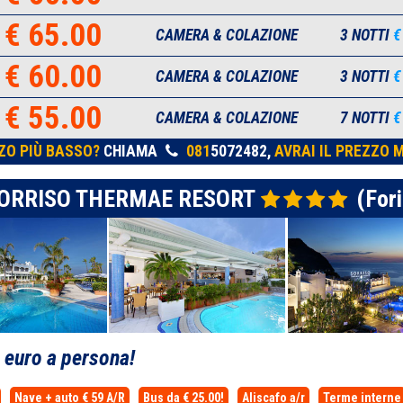
€ 65.00
CAMERA & COLAZIONE
3 NOTTI
€
€ 60.00
CAMERA & COLAZIONE
3 NOTTI
€
€ 55.00
CAMERA & COLAZIONE
7 NOTTI
€
ZO PIÙ BASSO?
CHIAMA
081
5072482,
AVRAI IL PREZZO M
ORRISO THERMAE RESORT
(Fori
0
euro a persona!
Nave + auto € 59 A/R
Bus da € 25.00!
Aliscafo a/r
Terme interne