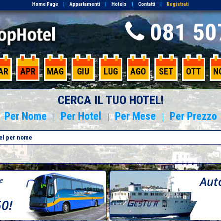
Home Page
|
Appartamenti
|
Hotels
|
Contatti
|
Registrati
081 50
AR
APR
MAG
GIU
LUG
AGO
SET
OTT
N
CERCA IL TUO HOTEL!
Per Nome
Per Hotel
Per Mese
Per Prezzo
|
|
|
Aut
re
50!