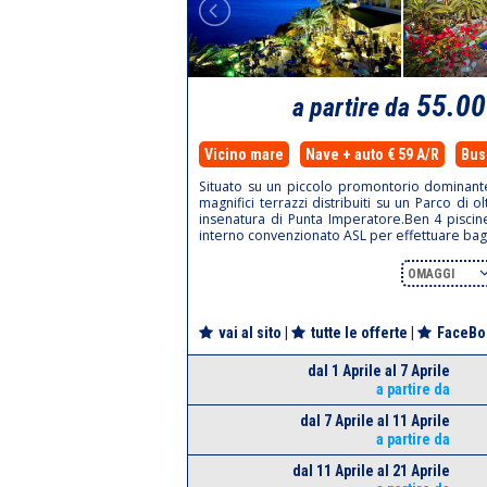
55.0
a partire da
Vicino mare
Nave + auto € 59 A/R
Bus 
Situato su un piccolo promontorio dominante 
magnifici terrazzi distribuiti su un Parco di
insenatura di Punta Imperatore.Ben 4 piscin
interno convenzionato ASL per effettuare bagn
OMAGGI
vai al sito
|
tutte le offerte
|
FaceBo
dal 1 Aprile al 7 Aprile
a partire da
dal 7 Aprile al 11 Aprile
a partire da
dal 11 Aprile al 21 Aprile