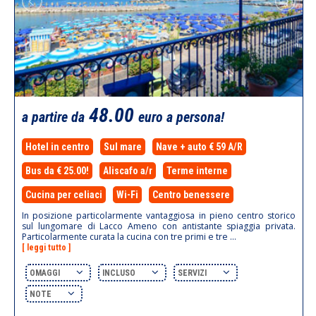
48.00
a partire da
euro a persona!
Hotel in centro
Sul mare
Nave + auto € 59 A/R
Bus da € 25.00!
Aliscafo a/r
Terme interne
Cucina per celiaci
Wi-Fi
Centro benessere
In posizione particolarmente vantaggiosa in pieno centro storico
sul lungomare di Lacco Ameno con antistante spiaggia privata.
Particolarmente curata la cucina con tre primi e tre ...
[ leggi tutto ]
OMAGGI
INCLUSO
SERVIZI
NOTE