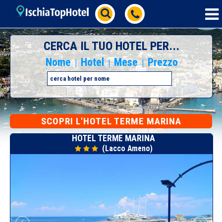
CERCA IL TUO HOTEL PER...
Nome
Hotel
Mese
Prezzo
|
|
|
SCOPRI L'HOTEL TERME MARINA
HOTEL TERME MARINA
(Lacco Ameno)