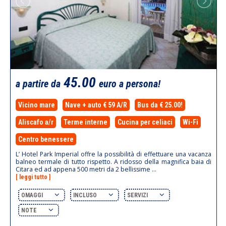
45.00
a partire da
euro a persona!
Vicino mare
Nave + auto € 59 A/R
Bus da € 25.00!
Aliscafo a/r
Terme interne
Cucina per celiaci
Wi-Fi
Centro benessere
L’ Hotel Park Imperial offre la possibilità di effettuare una vacanza
balneo termale di tutto rispetto. A ridosso della magnifica baia di
Citara ed ad appena 500 metri da 2 bellissime ...
[ leggi tutto ]
OMAGGI
INCLUSO
SERVIZI
NOTE