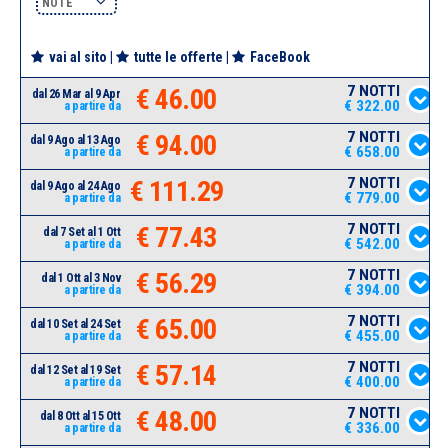
NOTE
vai al sito
|
tutte le offerte
|
FaceBook
7 NOTTI
€ 46.00
dal 26 Mar al 9 Apr
€ 322.00
a partire da
7 NOTTI
€ 94.00
dal 9 Ago al 13 Ago
€ 658.00
a partire da
7 NOTTI
€ 111.29
dal 9 Ago al 24 Ago
€ 779.00
a partire da
7 NOTTI
€ 77.43
dal 7 Set al 1 Ott
€ 542.00
a partire da
7 NOTTI
€ 56.29
dal 1 Ott al 3 Nov
€ 394.00
a partire da
7 NOTTI
€ 65.00
dal 10 Set al 24 Set
€ 455.00
a partire da
7 NOTTI
€ 57.14
dal 12 Set al 19 Set
€ 400.00
a partire da
7 NOTTI
€ 48.00
dal 8 Ott al 15 Ott
€ 336.00
a partire da