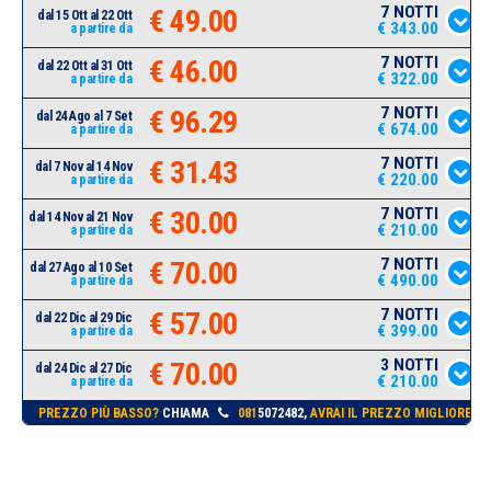
7 NOTTI
€ 49.00
dal 15 Ott al 22 Ott
€ 343.00
a partire da
7 NOTTI
€ 46.00
dal 22 Ott al 31 Ott
€ 322.00
a partire da
7 NOTTI
€ 96.29
dal 24 Ago al 7 Set
€ 674.00
a partire da
7 NOTTI
€ 31.43
dal 7 Nov al 14 Nov
€ 220.00
a partire da
7 NOTTI
€ 30.00
dal 14 Nov al 21 Nov
€ 210.00
a partire da
7 NOTTI
€ 70.00
dal 27 Ago al 10 Set
€ 490.00
a partire da
7 NOTTI
€ 57.00
dal 22 Dic al 29 Dic
€ 399.00
a partire da
3 NOTTI
€ 70.00
dal 24 Dic al 27 Dic
€ 210.00
a partire da
PREZZO PIÙ BASSO?
CHIAMA
081
5072482,
AVRAI IL PREZZO MIGLIORE!