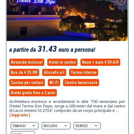
31.43
a partire da
euro a persona!
Bevande Incluse!
Hotel in centro
Nave + auto € 59 A/R
Bus da € 25.00!
Aliscafo a/r
Terme interne
Cucina per celiaci
Wi-Fi
Centro benessere
Bimbi gratis fino a 2 anni
Architettura moresca e arredamenti in stile ‘700 veneziano per
l'Hotel Terme Don Pepe, sorge a 200 metri dal mare e dal centro
di Lacco Ameno SS 270.E' composto da un corpo principale e ...
[ leggi tutto ]
OMAGGI
INCLUSO
SERVIZI