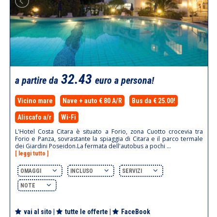
32.43
a partire da
euro a persona!
Vicino mare
Nave + auto € 80 A/R
Bus da € 25.00!
Aliscafo a/r
Wi-Fi
L'Hotel Costa Citara è situato a Forio, zona Cuotto crocevia tra
Forio e Panza, sovrastante la spiaggia di Citara e il parco termale
dei Giardini Poseidon.La fermata dell'autobus a pochi ...
[ leggi tutto ]
OMAGGI
INCLUSO
SERVIZI
NOTE
vai al sito
|
tutte le offerte
|
FaceBook