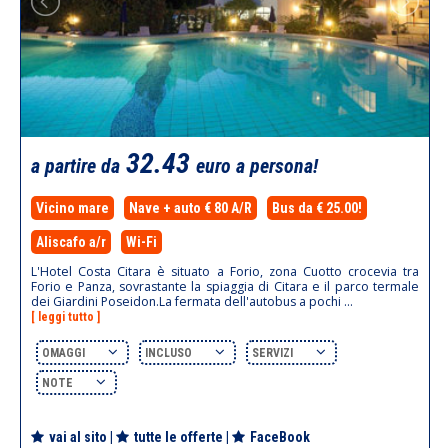
32.43
a partire da
euro a persona!
Vicino mare
Nave + auto € 80 A/R
Bus da € 25.00!
Aliscafo a/r
Wi-Fi
L'Hotel Costa Citara è situato a Forio, zona Cuotto crocevia tra
Forio e Panza, sovrastante la spiaggia di Citara e il parco termale
dei Giardini Poseidon.La fermata dell'autobus a pochi ...
[ leggi tutto ]
OMAGGI
INCLUSO
SERVIZI
NOTE
vai al sito
|
tutte le offerte
|
FaceBook