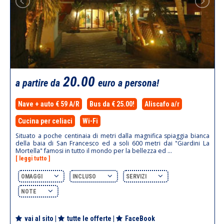
20.00
a partire da
euro a persona!
Nave + auto € 59 A/R
Bus da € 25.00!
Aliscafo a/r
Cucina per celiaci
Wi-Fi
Situato a poche centinaia di metri dalla magnifica spiaggia bianca
della baia di San Francesco ed a soli 600 metri dai "Giardini La
Mortella" famosi in tutto il mondo per la bellezza ed ...
[ leggi tutto ]
OMAGGI
INCLUSO
SERVIZI
NOTE
vai al sito
|
tutte le offerte
|
FaceBook