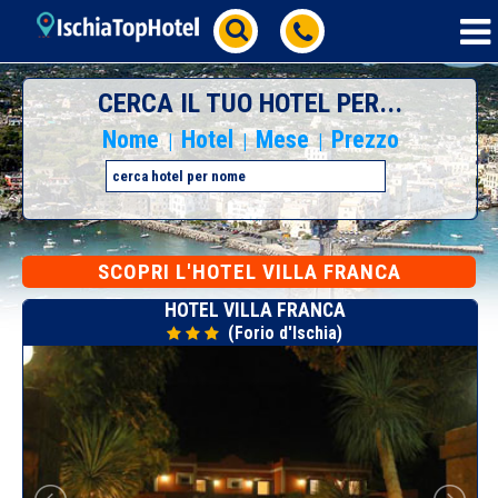
CERCA IL TUO HOTEL PER...
Nome
Hotel
Mese
Prezzo
|
|
|
SCOPRI L'HOTEL VILLA FRANCA
HOTEL VILLA FRANCA
(Forio d'Ischia)