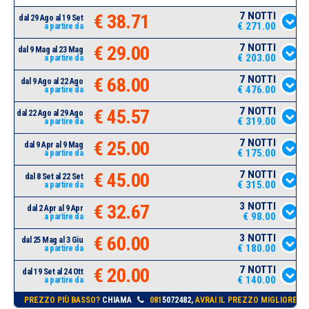
7 NOTTI
€ 38.71
dal 29 Ago al 19 Set
€ 271.00
a partire da
7 NOTTI
€ 29.00
dal 9 Mag al 23 Mag
€ 203.00
a partire da
7 NOTTI
€ 68.00
dal 9 Ago al 22 Ago
€ 476.00
a partire da
7 NOTTI
€ 45.57
dal 22 Ago al 29 Ago
€ 319.00
a partire da
7 NOTTI
€ 25.00
dal 9 Apr al 9 Mag
€ 175.00
a partire da
7 NOTTI
€ 45.00
dal 8 Set al 22 Set
€ 315.00
a partire da
3 NOTTI
€ 32.67
dal 2 Apr al 9 Apr
€ 98.00
a partire da
3 NOTTI
€ 60.00
dal 25 Mag al 3 Giu
€ 180.00
a partire da
7 NOTTI
€ 20.00
dal 19 Set al 24 Ott
€ 140.00
a partire da
PREZZO PIÙ BASSO?
CHIAMA
081
5072482,
AVRAI IL PREZZO MIGLIORE!