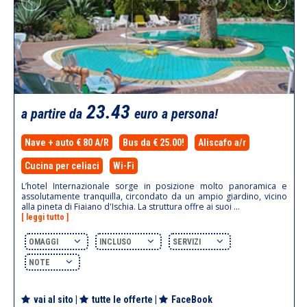
23.43
a partire da
euro a persona!
Nave + auto € 80 A/R
Bus da € 25.00!
Aliscafo a/r
Cucina per celiaci
Wi-Fi
L’hotel Internazionale sorge in posizione molto panoramica e
assolutamente tranquilla, circondato da un ampio giardino, vicino
alla pineta di Fiaiano d'Ischia. La struttura offre ai suoi ...
[ leggi tutto ]
OMAGGI
INCLUSO
SERVIZI
NOTE
vai al sito
|
tutte le offerte
|
FaceBook