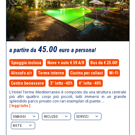
45.00
a partire da
euro a persona!
Spiaggia inclusa
Nave + auto € 59 A/R
Bus da € 25.00!
Aliscafo a/r
Terme interne
Cucina per celiaci
Wi-Fi
Centro benessere
3° letto -40%
4° letto -40%
L'Hotel Terme Mediterraneo è composto da una struttura centrale
più altri quattro corpi più piccoli, tutti immersi in un grande
splendido parco privato con rari esemplari di piante ...
[ leggi tutto ]
OMAGGI
INCLUSO
SERVIZI
NOTE