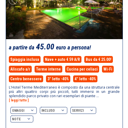
45.00
a partire da
euro a persona!
Spiaggia inclusa
Nave + auto € 59 A/R
Bus da € 25.00!
Aliscafo a/r
Terme interne
Cucina per celiaci
Wi-Fi
Centro benessere
3° letto -40%
4° letto -40%
L'Hotel Terme Mediterraneo è composto da una struttura centrale
più altri quattro corpi più piccoli, tutti immersi in un grande
splendido parco privato con rari esemplari di piante ...
[ leggi tutto ]
OMAGGI
INCLUSO
SERVIZI
NOTE