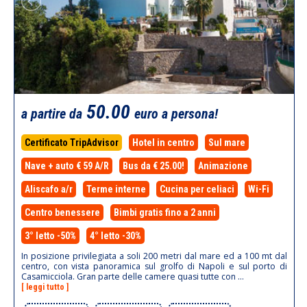
50.00
a partire da
euro a persona!
Certificato TripAdvisor
Hotel in centro
Sul mare
Nave + auto € 59 A/R
Bus da € 25.00!
Animazione
Aliscafo a/r
Terme interne
Cucina per celiaci
Wi-Fi
Centro benessere
Bimbi gratis fino a 2 anni
3° letto -50%
4° letto -30%
In posizione privilegiata a soli 200 metri dal mare ed a 100 mt dal
centro, con vista panoramica sul grolfo di Napoli e sul porto di
Casamicciola. Gran parte delle camere quasi tutte con ...
[ leggi tutto ]