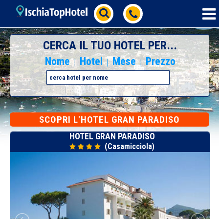
CERCA IL TUO HOTEL PER...
Nome
Hotel
Mese
Prezzo
|
|
|
SCOPRI L'HOTEL GRAN PARADISO
HOTEL GRAN PARADISO
(Casamicciola)