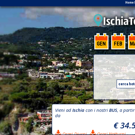
Home 
GEN
FEB
M
Vieni ad
Ischia
con i nostri
BUS
, a parti
da
€ 34.
Orari Diurni
Orari Notturni