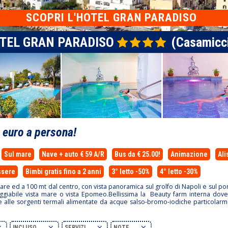
SCOPRI L'HOTEL GRAN PARADISO
TEL GRAN PARADISO
(Casamicci
0
euro a persona!
Sul mare
Nave + auto € 59 A/R
Bus da € 25.00!
Animazione
Ali
ssere
Bimbi gratis fino a 2 anni
3° letto -50%
4° letto -30%
 mare ed a 100 mt dal centro, con vista panoramica sul grolfo di Napoli e sul 
ggiabile vista mare o vista Epomeo.Bellissima la Beauty farm interna dove s
zie alle sorgenti termali alimentate da acque salso-bromo-iodiche particolar
INCLUSO
SERVIZI
NOTE