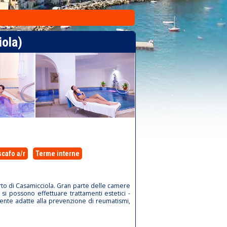
ola)
scafo a/r
Terme interne
porto di Casamicciola. Gran parte delle camere
i possono effettuare trattamenti estetici -
mente adatte alla prevenzione di reumatismi,