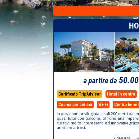
HO
50.0
a partire da
Certificato TripAdvisor
Hotel in centro
Cucina per celiaci
Wi-Fi
Centro bene
In posizione privilegiata a soli 200 metri dal
quasi tutte con balcone, offrono una impare
curativi molto interessanti ed innovativi gra
artriti ed artrosi.
OMAGGI