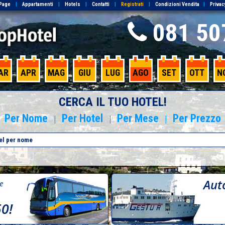
Page
|
Appartamenti
|
Hotels
|
Contatti
|
Registrati
|
Condizioni Vendita
|
Privac
081 50
AR
APR
MAG
GIU
LUG
AGO
SET
OTT
N
CERCA IL TUO HOTEL!
Per Nome
Per Hotel
Per Mese
Per Prezzo
|
|
|
Aut
re
50!