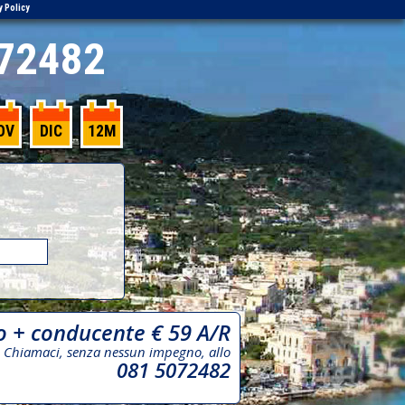
y Policy
72482
OV
DIC
12M
o + conducente € 59 A/R
Chiamaci, senza nessun impegno, allo
081 5072482