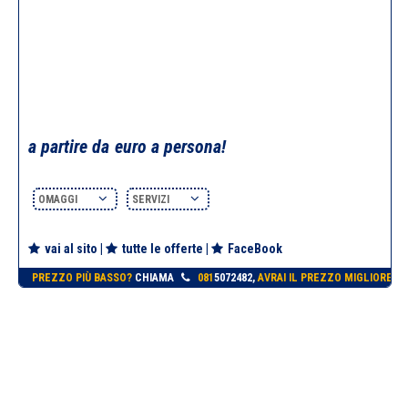
a partire da
euro a persona!
OMAGGI
SERVIZI
vai al sito
|
tutte le offerte
|
FaceBook
PREZZO PIÙ BASSO?
CHIAMA
081
5072482,
AVRAI IL PREZZO MIGLIORE!