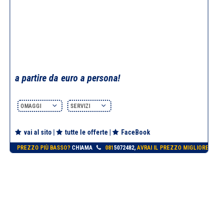
a partire da
euro a persona!
OMAGGI
SERVIZI
vai al sito
|
tutte le offerte
|
FaceBook
PREZZO PIÙ BASSO?
CHIAMA
081
5072482,
AVRAI IL PREZZO MIGLIORE!