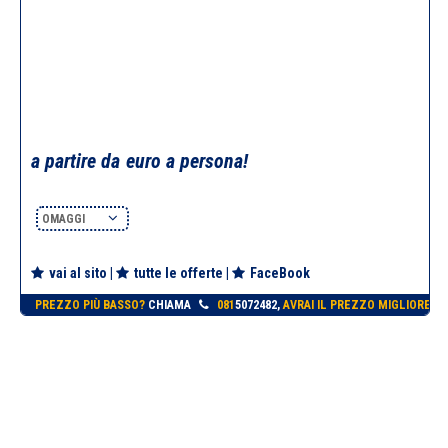
a partire da
euro a persona!
OMAGGI
vai al sito
|
tutte le offerte
|
FaceBook
PREZZO PIÙ BASSO?
CHIAMA
081
5072482,
AVRAI IL PREZZO MIGLIORE!