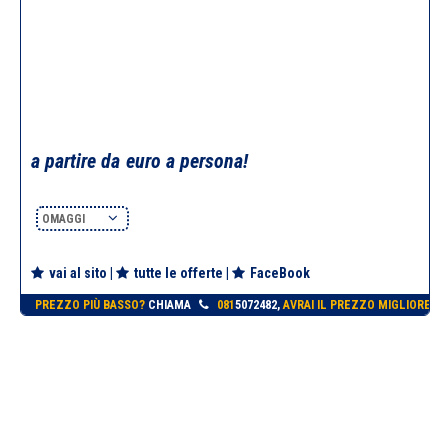
a partire da
euro a persona!
OMAGGI
vai al sito
|
tutte le offerte
|
FaceBook
PREZZO PIÙ BASSO?
CHIAMA
081
5072482,
AVRAI IL PREZZO MIGLIORE!