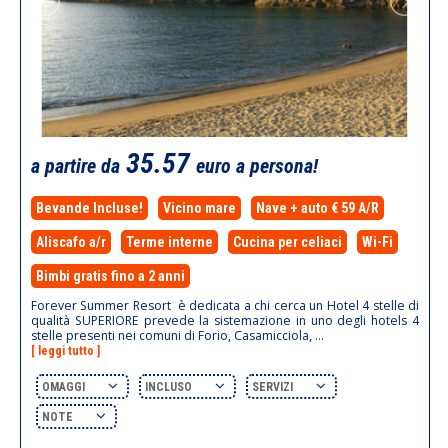
35.57
a partire da
euro a persona!
Bevande Incluse!
Vicino mare
Nave + auto € 59 A/R
Aliscafo a/r
Terme interne
Cucina per celiaci
Wi-Fi
Bimbi gratis fino a 2 anni
Forever Summer Resort è dedicata a chi cerca un Hotel 4 stelle di
qualità SUPERIORE prevede la sistemazione in uno degli hotels 4
stelle presenti nei comuni di Forio, Casamicciola, ...
[ leggi tutto ]
OMAGGI
INCLUSO
SERVIZI
NOTE