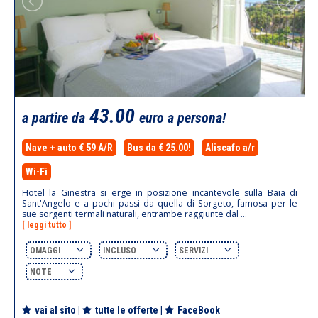
43.00
a partire da
euro a persona!
Nave + auto € 59 A/R
Bus da € 25.00!
Aliscafo a/r
Wi-Fi
Hotel la Ginestra si erge in posizione incantevole sulla Baia di
Sant'Angelo e a pochi passi da quella di Sorgeto, famosa per le
sue sorgenti termali naturali, entrambe raggiunte dal ...
[ leggi tutto ]
OMAGGI
INCLUSO
SERVIZI
NOTE
vai al sito
|
tutte le offerte
|
FaceBook