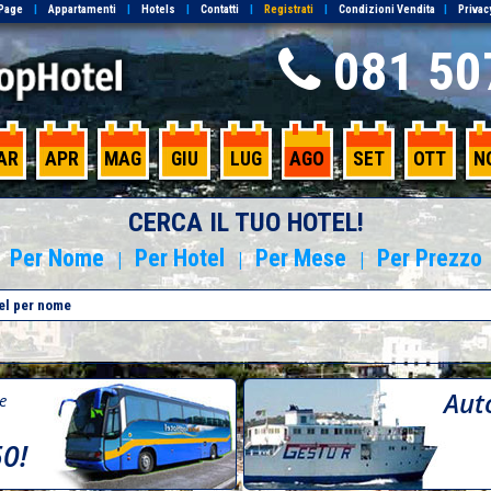
Page
|
Appartamenti
|
Hotels
|
Contatti
|
Registrati
|
Condizioni Vendita
|
Privac
081 50
AR
APR
MAG
GIU
LUG
AGO
SET
OTT
N
CERCA IL TUO HOTEL!
Per Nome
Per Hotel
Per Mese
Per Prezzo
|
|
|
Aut
re
50!