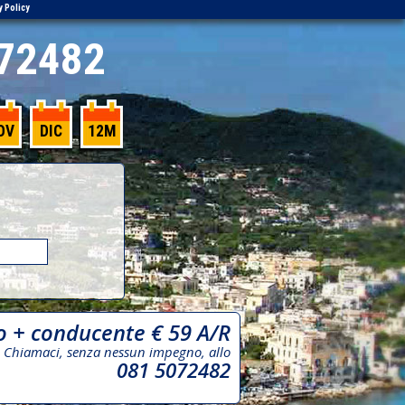
y Policy
72482
OV
DIC
12M
o + conducente € 59 A/R
Chiamaci, senza nessun impegno, allo
081 5072482