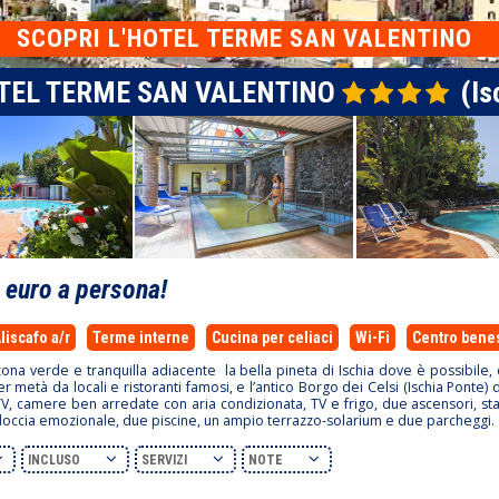
SCOPRI L'HOTEL TERME SAN VALENTINO
TEL TERME SAN VALENTINO
(Is
0
euro a persona!
liscafo a/r
Terme interne
Cucina per celiaci
Wi-Fi
Centro bene
zona verde e tranquilla adiacente la bella pineta di Ischia dove è possibile, 
metà da locali e ristoranti famosi, e l’antico Borgo dei Celsi (Ischia Ponte) di
a TV, camere ben arredate con aria condizionata, TV e frigo, due ascensori, s
 doccia emozionale, due piscine, un ampio terrazzo-solarium e due parcheggi.
INCLUSO
SERVIZI
NOTE