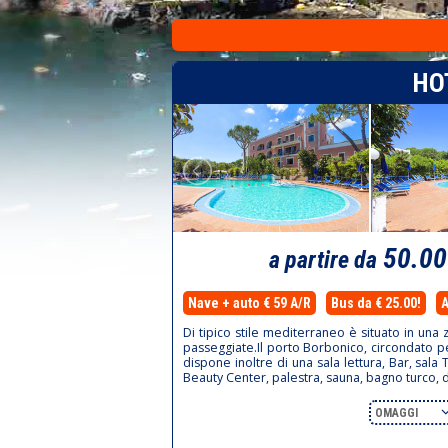
HO
50.0
a partire da
Nave + auto € 59 A/R
Bus da € 25.00!
A
Di tipico stile mediterraneo è situato in una 
passeggiate.Il porto Borbonico, circondato per 
dispone inoltre di una sala lettura, Bar, sal
Beauty Center, palestra, sauna, bagno turco,
OMAGGI