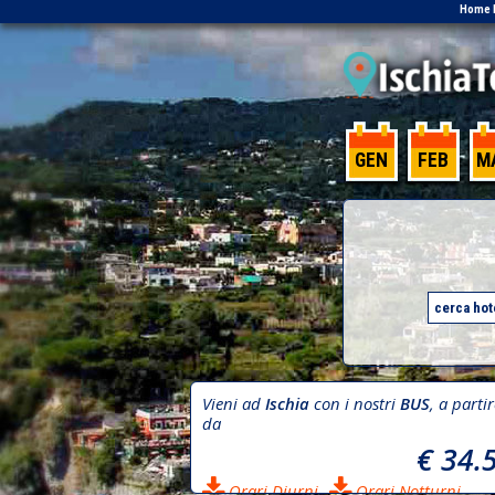
Home 
GEN
FEB
M
Vieni ad
Ischia
con i nostri
BUS
, a parti
da
€ 34.
Orari Diurni
Orari Notturni