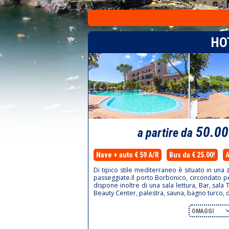
HO
50.0
a partire da
Nave + auto € 59 A/R
Bus da € 25.00!
A
Di tipico stile mediterraneo è situato in una 
passeggiate.Il porto Borbonico, circondato per 
dispone inoltre di una sala lettura, Bar, sal
Beauty Center, palestra, sauna, bagno turco,
OMAGGI