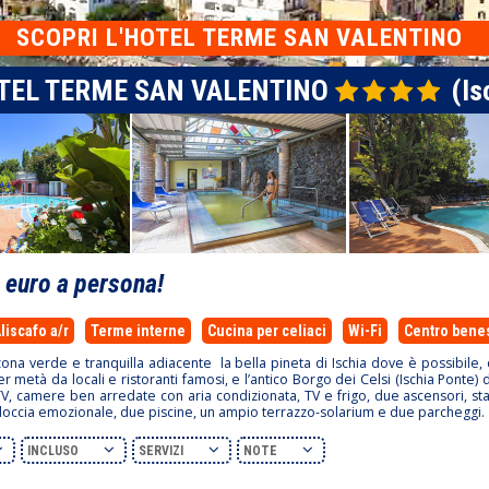
SCOPRI L'HOTEL TERME SAN VALENTINO
TEL TERME SAN VALENTINO
(Is
0
euro a persona!
liscafo a/r
Terme interne
Cucina per celiaci
Wi-Fi
Centro bene
zona verde e tranquilla adiacente la bella pineta di Ischia dove è possibile, 
metà da locali e ristoranti famosi, e l’antico Borgo dei Celsi (Ischia Ponte) di
a TV, camere ben arredate con aria condizionata, TV e frigo, due ascensori, s
 doccia emozionale, due piscine, un ampio terrazzo-solarium e due parcheggi.
INCLUSO
SERVIZI
NOTE