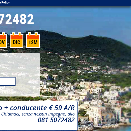
y Policy
72482
OV
DIC
12M
o + conducente € 59 A/R
Chiamaci, senza nessun impegno, allo
081 5072482