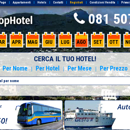
Page
|
Appartamenti
|
Hotels
|
Contatti
|
Registrati
|
Condizioni Vendita
|
Privac
081 50
AR
APR
MAG
GIU
LUG
AGO
SET
OTT
N
CERCA IL TUO HOTEL!
Per Nome
Per Hotel
Per Mese
Per Prezzo
|
|
|
Aut
re
50!