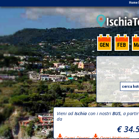
Home 
GEN
FEB
M
Vieni ad
Ischia
con i nostri
BUS
, a parti
da
€ 34.
Orari Diurni
Orari Notturni