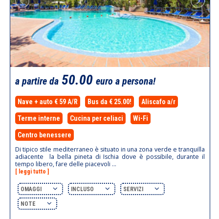
50.00
a partire da
euro a persona!
Nave + auto € 59 A/R
Bus da € 25.00!
Aliscafo a/r
Terme interne
Cucina per celiaci
Wi-Fi
Centro benessere
Di tipico stile mediterraneo è situato in una zona verde e tranquilla
adiacente la bella pineta di Ischia dove è possibile, durante il
tempo libero, fare delle piacevoli ...
[ leggi tutto ]
OMAGGI
INCLUSO
SERVIZI
NOTE