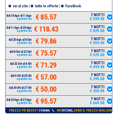
vai al sito
|
tutte le offerte
|
FaceBook
7 NOTTI
€ 85.57
dal 10 Ago al 11 Ago
€ 599.00
a partire da
7 NOTTI
€ 118.43
dal 11 Ago al 25 Ago
€ 829.00
a partire da
7 NOTTI
€ 79.86
dal 25 Ago al 8 Set
€ 559.00
a partire da
7 NOTTI
€ 75.57
dal 8 Set al 22 Set
€ 529.00
a partire da
7 NOTTI
€ 71.29
dal 22 Set al 6 Ott
€ 499.00
a partire da
7 NOTTI
€ 57.00
dal 6 Ott al 20 Ott
€ 399.00
a partire da
7 NOTTI
€ 50.00
dal 20 Ott al 27 Ott
€ 350.00
a partire da
7 NOTTI
€ 95.57
dal 20 Ago al 27 Ago
€ 669.00
a partire da
PREZZO PIÙ BASSO?
CHIAMA
081
5072482,
AVRAI IL PREZZO MIGLIORE!