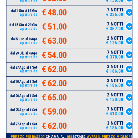
€ 156.00
a partire da
7 NOTTI
€ 48.00
dal 1 Giu al 15 Giu
€ 336.00
a partire da
7 NOTTI
€ 51.00
dal 15 Giu al 29 Giu
€ 357.00
a partire da
2 NOTTI
€ 63.00
dal 5 Lug al 8 Ago
€ 126.00
a partire da
7 NOTTI
€ 54.00
dal 29 Giu al 4 Ago
€ 378.00
a partire da
3 NOTTI
€ 62.00
dal 27 Ago al 1 Set
€ 186.00
a partire da
3 NOTTI
€ 62.00
dal 10 Ago al 1 Set
€ 186.00
a partire da
2 NOTTI
€ 65.00
dal 26 Ago al 1 Set
€ 130.00
a partire da
7 NOTTI
€ 59.00
dal 25 Ago al 1 Set
€ 413.00
a partire da
3 NOTTI
€ 62.00
dal 27 Ago al 1 Set
€ 186.00
a partire da
PREZZO PIÙ BASSO?
CHIAMA
081
5072482,
AVRAI IL PREZZO MIGLIORE!