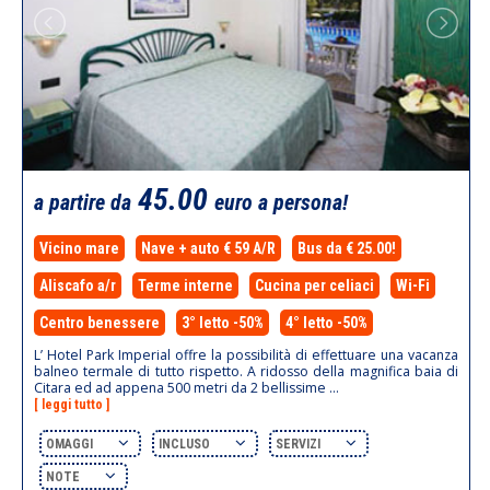
45.00
a partire da
euro a persona!
Vicino mare
Nave + auto € 59 A/R
Bus da € 25.00!
Aliscafo a/r
Terme interne
Cucina per celiaci
Wi-Fi
Centro benessere
3° letto -50%
4° letto -50%
L’ Hotel Park Imperial offre la possibilità di effettuare una vacanza
balneo termale di tutto rispetto. A ridosso della magnifica baia di
Citara ed ad appena 500 metri da 2 bellissime ...
[ leggi tutto ]
OMAGGI
INCLUSO
SERVIZI
NOTE