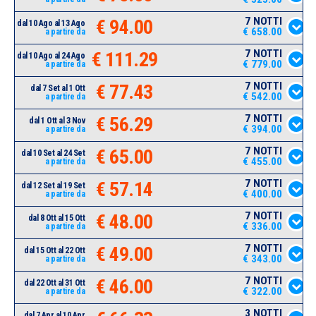
7 NOTTI
€ 94.00
dal 10 Ago al 13 Ago
€ 658.00
a partire da
7 NOTTI
€ 111.29
dal 10 Ago al 24 Ago
€ 779.00
a partire da
7 NOTTI
€ 77.43
dal 7 Set al 1 Ott
€ 542.00
a partire da
7 NOTTI
€ 56.29
dal 1 Ott al 3 Nov
€ 394.00
a partire da
7 NOTTI
€ 65.00
dal 10 Set al 24 Set
€ 455.00
a partire da
7 NOTTI
€ 57.14
dal 12 Set al 19 Set
€ 400.00
a partire da
7 NOTTI
€ 48.00
dal 8 Ott al 15 Ott
€ 336.00
a partire da
7 NOTTI
€ 49.00
dal 15 Ott al 22 Ott
€ 343.00
a partire da
7 NOTTI
€ 46.00
dal 22 Ott al 31 Ott
€ 322.00
a partire da
3 NOTTI
dal 7 Apr al 10 Apr