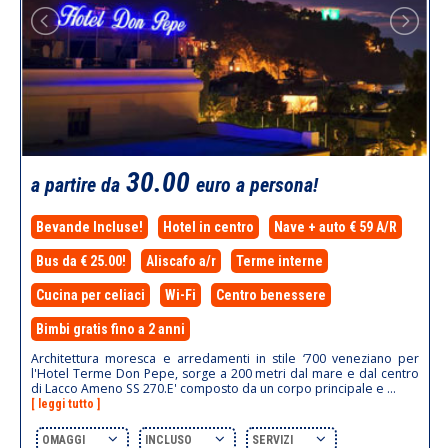
30.00
a partire da
euro a persona!
Bevande Incluse!
Hotel in centro
Nave + auto € 59 A/R
Bus da € 25.00!
Aliscafo a/r
Terme interne
Cucina per celiaci
Wi-Fi
Centro benessere
Bimbi gratis fino a 2 anni
Architettura moresca e arredamenti in stile ‘700 veneziano per
l'Hotel Terme Don Pepe, sorge a 200 metri dal mare e dal centro
di Lacco Ameno SS 270.E' composto da un corpo principale e ...
[ leggi tutto ]
OMAGGI
INCLUSO
SERVIZI