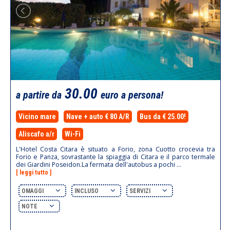
30.00
a partire da
euro a persona!
Vicino mare
Nave + auto € 80 A/R
Bus da € 25.00!
Aliscafo a/r
Wi-Fi
L'Hotel Costa Citara è situato a Forio, zona Cuotto crocevia tra
Forio e Panza, sovrastante la spiaggia di Citara e il parco termale
dei Giardini Poseidon.La fermata dell'autobus a pochi ...
[ leggi tutto ]
OMAGGI
INCLUSO
SERVIZI
NOTE