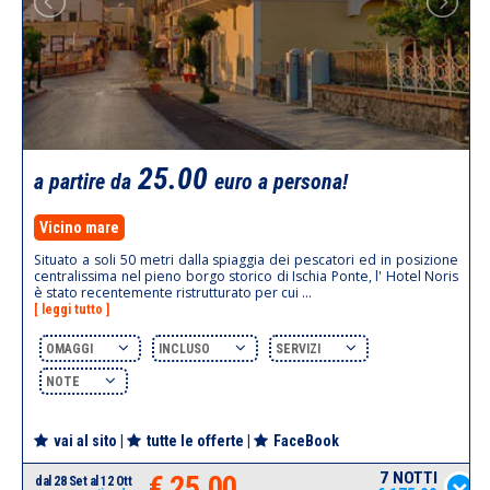
25.00
a partire da
euro a persona!
Vicino mare
Situato a soli 50 metri dalla spiaggia dei pescatori ed in posizione
centralissima nel pieno borgo storico di Ischia Ponte, l' Hotel Noris
è stato recentemente ristrutturato per cui ...
[ leggi tutto ]
OMAGGI
INCLUSO
SERVIZI
NOTE
vai al sito
|
tutte le offerte
|
FaceBook
7 NOTTI
€ 25.00
dal 28 Set al 12 Ott