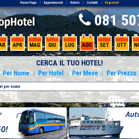
Home Page
|
Appartamenti
|
Hotels
|
Contatti
|
Registrati
081 50
AR
APR
MAG
GIU
LUG
AGO
SET
OTT
N
CERCA IL TUO HOTEL!
Per Nome
Per Hotel
Per Mese
Per Prezzo
|
|
|
Aut
re
50!