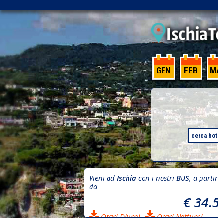
GEN
FEB
M
Vieni ad
Ischia
con i nostri
BUS
, a parti
da
€ 34.
Orari Diurni
Orari Notturni