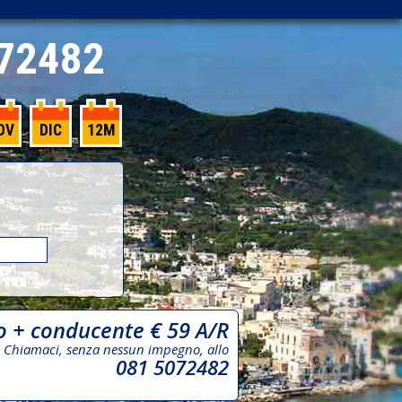
72482
OV
DIC
12M
o + conducente € 59 A/R
Chiamaci, senza nessun impegno, allo
081 5072482