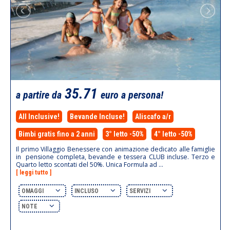
35.71
a partire da
euro a persona!
All Inclusive!
Bevande Incluse!
Aliscafo a/r
Bimbi gratis fino a 2 anni
3° letto -50%
4° letto -50%
Il primo Villaggio Benessere con animazione dedicato alle famiglie
in pensione completa, bevande e tessera CLUB incluse. Terzo e
Quarto letto scontati del 50%. Unica Formula ad ...
[ leggi tutto ]
OMAGGI
INCLUSO
SERVIZI
NOTE