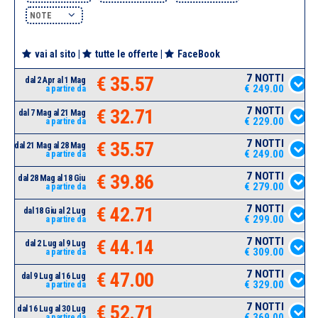
NOTE
vai al sito
|
tutte le offerte
|
FaceBook
7 NOTTI
€ 35.57
dal 2 Apr al 1 Mag
€ 249.00
a partire da
7 NOTTI
€ 32.71
dal 7 Mag al 21 Mag
€ 229.00
a partire da
7 NOTTI
€ 35.57
dal 21 Mag al 28 Mag
€ 249.00
a partire da
7 NOTTI
€ 39.86
dal 28 Mag al 18 Giu
€ 279.00
a partire da
7 NOTTI
€ 42.71
dal 18 Giu al 2 Lug
€ 299.00
a partire da
7 NOTTI
€ 44.14
dal 2 Lug al 9 Lug
€ 309.00
a partire da
7 NOTTI
€ 47.00
dal 9 Lug al 16 Lug
€ 329.00
a partire da
7 NOTTI
€ 52.71
dal 16 Lug al 30 Lug
€ 369.00
a partire da