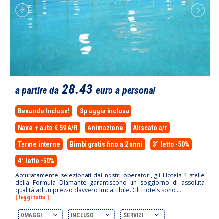
28.43
a partire da
euro a persona!
Bevande Incluse!
Spiaggia inclusa
Nave + auto € 59 A/R
Animazione
Aliscafo a/r
Terme interne
Bimbi gratis fino a 2 anni
3° letto -50%
4° letto -50%
Accuratamente selezionati dai nostri operatori, gli Hotels 4 stelle
della Formula Diamante garantiscono un soggiorno di assoluta
qualità ad un prezzo davvero imbattibile. Gli Hotels sono ...
[ leggi tutto ]
OMAGGI
INCLUSO
SERVIZI