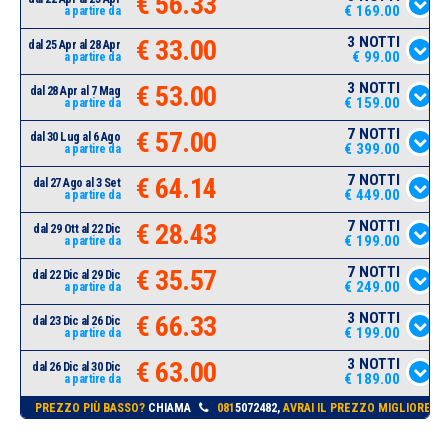
€ 56.33
€ 169.00
a partire da
3 NOTTI
€ 33.00
dal 25 Apr al 28 Apr
€ 99.00
a partire da
3 NOTTI
€ 53.00
dal 28 Apr al 7 Mag
€ 159.00
a partire da
7 NOTTI
€ 57.00
dal 30 Lug al 6 Ago
€ 399.00
a partire da
7 NOTTI
€ 64.14
dal 27 Ago al 3 Set
€ 449.00
a partire da
7 NOTTI
€ 28.43
dal 29 Ott al 22 Dic
€ 199.00
a partire da
7 NOTTI
€ 35.57
dal 22 Dic al 29 Dic
€ 249.00
a partire da
3 NOTTI
€ 66.33
dal 23 Dic al 26 Dic
€ 199.00
a partire da
3 NOTTI
€ 63.00
dal 26 Dic al 30 Dic
€ 189.00
a partire da
PREZZO PIÙ BASSO?
CHIAMA
081
5072482,
AVRAI IL PREZZO MIGLIORE!