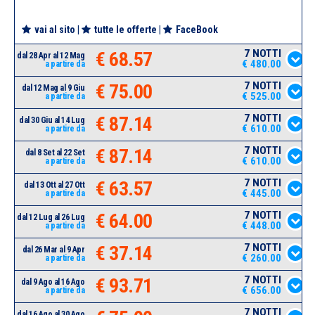
vai al sito
|
tutte le offerte
|
FaceBook
7 NOTTI
€ 68.57
dal 28 Apr al 12 Mag
€ 480.00
a partire da
7 NOTTI
€ 75.00
dal 12 Mag al 9 Giu
€ 525.00
a partire da
7 NOTTI
€ 87.14
dal 30 Giu al 14 Lug
€ 610.00
a partire da
7 NOTTI
€ 87.14
dal 8 Set al 22 Set
€ 610.00
a partire da
7 NOTTI
€ 63.57
dal 13 Ott al 27 Ott
€ 445.00
a partire da
7 NOTTI
€ 64.00
dal 12 Lug al 26 Lug
€ 448.00
a partire da
7 NOTTI
€ 37.14
dal 26 Mar al 9 Apr
€ 260.00
a partire da
7 NOTTI
€ 93.71
dal 9 Ago al 16 Ago
€ 656.00
a partire da
7 NOTTI
dal 16 Ago al 30 Ago