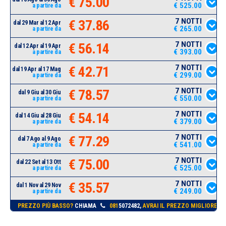
€ 75.00
€ 525.00
a partire da
7 NOTTI
€ 37.86
dal 29 Mar al 12 Apr
€ 265.00
a partire da
7 NOTTI
€ 56.14
dal 12 Apr al 19 Apr
€ 393.00
a partire da
7 NOTTI
€ 42.71
dal 19 Apr al 17 Mag
€ 299.00
a partire da
7 NOTTI
€ 78.57
dal 9 Giu al 30 Giu
€ 550.00
a partire da
7 NOTTI
€ 54.14
dal 14 Giu al 28 Giu
€ 379.00
a partire da
7 NOTTI
€ 77.29
dal 7 Ago al 9 Ago
€ 541.00
a partire da
7 NOTTI
€ 75.00
dal 22 Set al 13 Ott
€ 525.00
a partire da
7 NOTTI
€ 35.57
dal 1 Nov al 29 Nov
€ 249.00
a partire da
PREZZO PIÙ BASSO?
CHIAMA
081
5072482,
AVRAI IL PREZZO MIGLIORE!