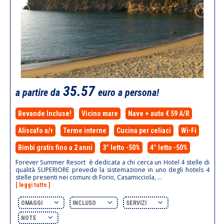
35.57
a partire da
euro a persona!
Bevande Incluse!
Vicino mare
Nave + auto € 59 A/R
Aliscafo a/r
Terme interne
Cucina per celiaci
Wi-Fi
Bimbi gratis fino a 2 anni
3° letto -50%
4° letto -50%
Forever Summer Resort è dedicata a chi cerca un Hotel 4 stelle di
qualità SUPERIORE prevede la sistemazione in uno degli hotels 4
stelle presenti nei comuni di Forio, Casamicciola, ...
[ leggi tutto ]
OMAGGI
INCLUSO
SERVIZI
NOTE