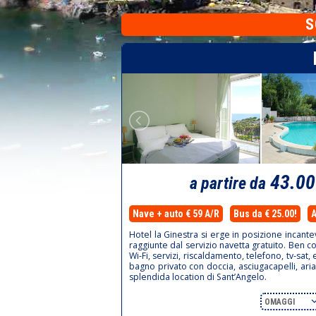
S
43.0
a partire da
Nave + auto € 59 A/R
Bus da € 25.00!
A
Hotel la Ginestra si erge in posizione incant
raggiunte dal servizio navetta gratuito. Ben c
Wi-Fi, servizi, riscaldamento, telefono, tv-s
bagno privato con doccia, asciugacapelli, aria
splendida location di Sant’Angelo.
OMAGGI