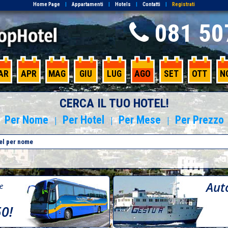
Home Page
|
Appartamenti
|
Hotels
|
Contatti
|
Registrati
081 50
AR
APR
MAG
GIU
LUG
AGO
SET
OTT
N
CERCA IL TUO HOTEL!
Per Nome
Per Hotel
Per Mese
Per Prezzo
|
|
|
Aut
re
50!