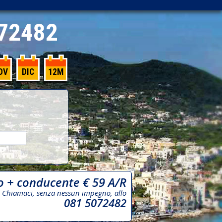
72482
OV
DIC
12M
o + conducente € 59 A/R
Chiamaci, senza nessun impegno, allo
081 5072482