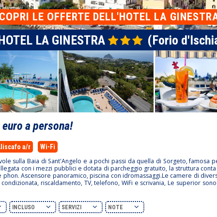
COPRI
LE OFFERTE DELL'HOTEL LA GINESTR
HOTEL LA GINESTRA
(Forio d'Ischi
0
euro a persona!
liscafo a/r
Wi-Fi
evole sulla Baia di Sant'Angelo e a pochi passi da quella di Sorgeto, famosa p
ollegata con i mezzi pubblici e dotata di parcheggio gratuito, la struttura cont
at, e phon. Ascensore panoramico, piscina con idromassaggi.Le camere di diver
 condizionata, riscaldamento, TV, telefono, WiFi e scrivania, Le superior sono
INCLUSO
SERVIZI
NOTE