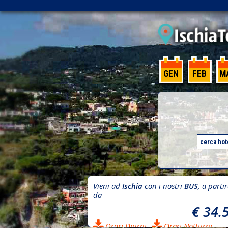
GEN
FEB
M
Vieni ad
Ischia
con i nostri
BUS
, a parti
da
€ 34.
Orari Diurni
Orari Notturni