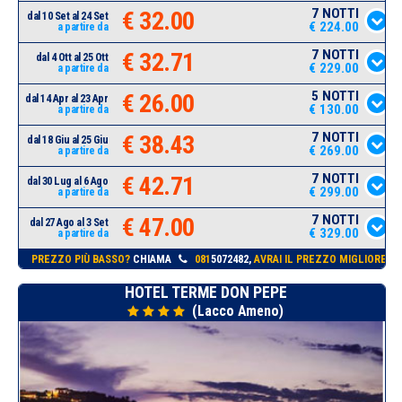
7 NOTTI
€ 32.00
dal 10 Set al 24 Set
€ 224.00
a partire da
7 NOTTI
€ 32.71
dal 4 Ott al 25 Ott
€ 229.00
a partire da
5 NOTTI
€ 26.00
dal 14 Apr al 23 Apr
€ 130.00
a partire da
7 NOTTI
€ 38.43
dal 18 Giu al 25 Giu
€ 269.00
a partire da
7 NOTTI
€ 42.71
dal 30 Lug al 6 Ago
€ 299.00
a partire da
7 NOTTI
€ 47.00
dal 27 Ago al 3 Set
€ 329.00
a partire da
PREZZO PIÙ BASSO?
CHIAMA
081
5072482,
AVRAI IL PREZZO MIGLIORE!
HOTEL TERME DON PEPE
(Lacco Ameno)