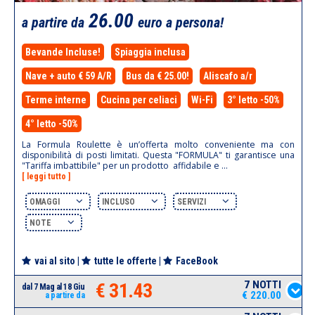
26.00
a partire da
euro a persona!
Bevande Incluse!
Spiaggia inclusa
Nave + auto € 59 A/R
Bus da € 25.00!
Aliscafo a/r
Terme interne
Cucina per celiaci
Wi-Fi
3° letto -50%
4° letto -50%
La Formula Roulette è un’offerta molto conveniente ma con
disponibilità di posti limitati. Questa "FORMULA" ti garantisce una
"Tariffa imbattibile" per un prodotto affidabile e ...
[ leggi tutto ]
OMAGGI
INCLUSO
SERVIZI
NOTE
vai al sito
|
tutte le offerte
|
FaceBook
7 NOTTI
€ 31.43
dal 7 Mag al 18 Giu
€ 220.00
a partire da