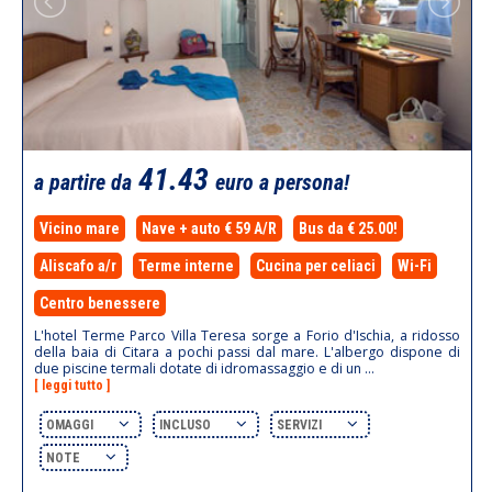
41.43
a partire da
euro a persona!
Vicino mare
Nave + auto € 59 A/R
Bus da € 25.00!
Aliscafo a/r
Terme interne
Cucina per celiaci
Wi-Fi
Centro benessere
L'hotel Terme Parco Villa Teresa sorge a Forio d'Ischia, a ridosso
della baia di Citara a pochi passi dal mare. L'albergo dispone di
due piscine termali dotate di idromassaggio e di un ...
[ leggi tutto ]
OMAGGI
INCLUSO
SERVIZI
NOTE