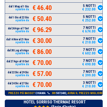
5 NOTTI
€ 46.40
dal 1 Mag al 1 Giu
€ 232.00
a partire da
5 NOTTI
€ 50.40
dal 1 Giu al 22 Giu
€ 252.00
a partire da
7 NOTTI
€ 96.29
dal 24 Ago al 7 Set
€ 674.00
a partire da
7 NOTTI
€ 30.00
dal 14 Nov al 21 Nov
€ 210.00
a partire da
7 NOTTI
€ 86.00
dal 30 Lug al 6 Ago
€ 602.00
a partire da
7 NOTTI
€ 70.00
dal 27 Ago al 10 Set
€ 490.00
a partire da
7 NOTTI
€ 57.00
dal 22 Dic al 29 Dic
€ 399.00
a partire da
3 NOTTI
€ 70.00
dal 24 Dic al 27 Dic
€ 210.00
a partire da
PREZZO PIÙ BASSO?
CHIAMA
081
5072482,
AVRAI IL PREZZO MIGLIORE!
HOTEL SORRISO THERMAE RESORT
(Forio d'Ischia)