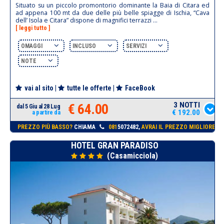
Situato su un piccolo promontorio dominante la Baia di Citara ed
ad appena 100 mt da due delle più belle spiagge di Ischia, “Cava
dell’ Isola e Citara” dispone di magnifici terrazzi ...
[ leggi tutto ]
OMAGGI
INCLUSO
SERVIZI
NOTE
vai al sito
|
tutte le offerte
|
FaceBook
3 NOTTI
€ 64.00
dal 5 Giu al 28 Lug
€ 192.00
a partire da
PREZZO PIÙ BASSO?
CHIAMA
081
5072482,
AVRAI IL PREZZO MIGLIORE!
HOTEL GRAN PARADISO
(Casamicciola)