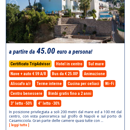
45.00
a partire da
euro a persona!
Certificato TripAdvisor
Hotel in centro
Sul mare
Nave + auto € 59 A/R
Bus da € 25.00!
Animazione
Aliscafo a/r
Terme interne
Cucina per celiaci
Wi-Fi
Centro benessere
Bimbi gratis fino a 2 anni
3° letto -50%
4° letto -30%
In posizione privilegiata a soli 200 metri dal mare ed a 100 mt dal
centro, con vista panoramica sul grolfo di Napoli e sul porto di
Casamicciola. Gran parte delle camere quasi tutte con ...
[ leggi tutto ]