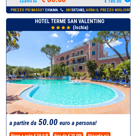
€ 180.00
a partire da
PREZZO PIÙ BASSO?
CHIAMA
081
5072482,
AVRAI IL PREZZO MIGLIORE!
HOTEL TERME SAN VALENTINO
(Ischia)
50.00
a partire da
euro a persona!
Nave + auto € 59 A/R
Bus da € 25.00!
Aliscafo a/r