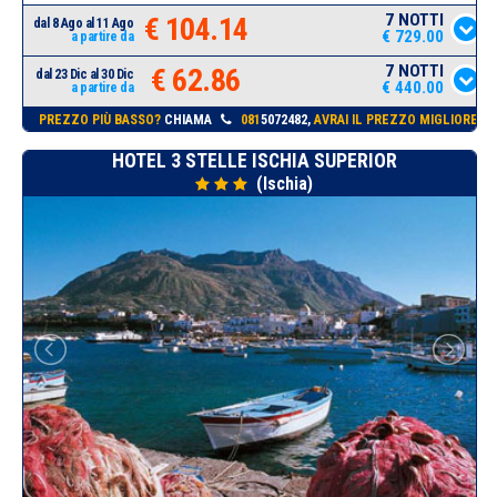
7 NOTTI
€ 104.14
dal 8 Ago al 11 Ago
€ 729.00
a partire da
7 NOTTI
€ 62.86
dal 23 Dic al 30 Dic
€ 440.00
a partire da
PREZZO PIÙ BASSO?
CHIAMA
081
5072482,
AVRAI IL PREZZO MIGLIORE!
HOTEL 3 STELLE ISCHIA SUPERIOR
(Ischia)