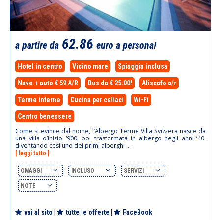
62.86
a partire da
euro a persona!
Hotel in centro
Vicino mare
Spiaggia inclusa
Nave + auto € 59 A/R
Bus da € 25.00!
Aliscafo a/r
Terme interne
Cucina per celiaci
Wi-Fi
Centro benessere
Come si evince dal nome, l’Albergo Terme Villa Svizzera nasce da
una villa d’inizio ‘900, poi trasformata in albergo negli anni ’40,
diventando così uno dei primi alberghi ...
[ leggi tutto ]
OMAGGI
INCLUSO
SERVIZI
NOTE
vai al sito
|
tutte le offerte
|
FaceBook