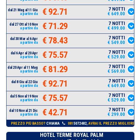
7 NOTTI
€ 92.71
dal 21 Mag al 11 Giu
€ 649.00
a partire da
7 NOTTI
€ 71.29
dal 27 Ott al 10 Nov
€ 499.00
a partire da
7 NOTTI
€ 78.43
dal 30 Mar al 6 Apr
€ 549.00
a partire da
7 NOTTI
€ 75.57
dal 6 Apr al 20 Apr
€ 529.00
a partire da
7 NOTTI
€ 81.29
dal 20 Apr al 11 Mag
€ 569.00
a partire da
7 NOTTI
€ 92.71
dal 8 Giu al 22 Giu
€ 649.00
a partire da
7 NOTTI
€ 75.57
dal 5 Nov al 19 Nov
€ 529.00
a partire da
7 NOTTI
€ 42.71
dal 10 Nov al 21 Dic
€ 299.00
a partire da
PREZZO PIÙ BASSO?
CHIAMA
081
5072482,
AVRAI IL PREZZO MIGLIORE!
HOTEL TERME ROYAL PALM