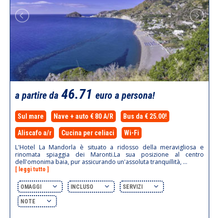
46.71
a partire da
euro a persona!
Sul mare
Nave + auto € 80 A/R
Bus da € 25.00!
Aliscafo a/r
Cucina per celiaci
Wi-Fi
L'Hotel La Mandorla è situato a ridosso della meravigliosa e
rinomata spiaggia dei Maronti.La sua posizione al centro
dell'omonima baia, pur assicurando un'assoluta tranquillità, ...
[ leggi tutto ]
OMAGGI
INCLUSO
SERVIZI
NOTE