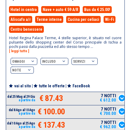
Hotel in centro
Nave + auto € 59 A/R
Bus da € 25.00!
Aliscafo a/r
Terme interne
Cucina per celiaci
Wi-Fi
Centro benessere
Hotel Regina Palace Terme, 4 stelle superior, è situato nel cuore
pulsante dello shopping center del Corso principale di Ischia a
pochi passi dalla piazzetta ed allo stesso tempo ...
[ leggi tutto ]
OMAGGI
INCLUSO
SERVIZI
NOTE
vai al sito
|
tutte le offerte
|
FaceBook
7 NOTTI
€ 87.43
dal 25 Mag al 29 Giu
€ 612.00
a partire da
7 NOTTI
€ 100.00
dal 8 Ago al 10 Ago
€ 700.00
a partire da
7 NOTTI
€ 137.43
dal 10 Ago al 25 Ago
€ 962.00
a partire da