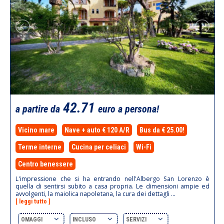
42.71
a partire da
euro a persona!
Vicino mare
Nave + auto € 120 A/R
Bus da € 25.00!
Terme interne
Cucina per celiaci
Wi-Fi
Centro benessere
L'impressione che si ha entrando nell'Albergo San Lorenzo è
quella di sentirsi subito a casa propria. Le dimensioni ampie ed
avvolgenti, la maiolica napoletana, la cura dei dettagli ...
[ leggi tutto ]
OMAGGI
INCLUSO
SERVIZI