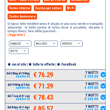
Terme interne
Cucina per celiaci
Wi-Fi
Centro benessere
Di tipico stile mediterraneo è situato in una zona verde e tranquilla
adiacente la bella pineta di Ischia dove è possibile, durante il
tempo libero, fare delle piacevoli ...
[ leggi tutto ]
OMAGGI
INCLUSO
SERVIZI
NOTE
vai al sito
|
tutte le offerte
|
FaceBook
7 NOTTI
€ 76.29
dal 5 Mag al 19 Mag
€ 534.00
a partire da
7 NOTTI
€ 71.29
dal 19 Mag al 2 Giu
€ 499.00
a partire da
7 NOTTI
€ 78.43
dal 7 Lug al 21 Lug
€ 549.00
a partire da
7 NOTTI
€ 85.57
dal 8 Ago al 11 Ago