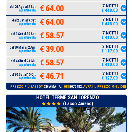
7 NOTTI
€ 64.00
dal 26 Ago al 2 Set
€ 448.00
a partire da
7 NOTTI
€ 64.00
dal 2 Set al 9 Set
€ 448.00
a partire da
7 NOTTI
€ 58.57
dal 9 Set al 30 Set
€ 410.00
a partire da
3 NOTTI
€ 39.00
dal 30 Mar al 2 Apr
€ 117.00
a partire da
7 NOTTI
€ 58.57
dal 4 Giu al 24 Giu
€ 410.00
a partire da
7 NOTTI
€ 46.71
dal 30 Set al 15 Ott
€ 327.00
a partire da
PREZZO PIÙ BASSO?
CHIAMA
081
5072482,
AVRAI IL PREZZO MIGLIORE!
HOTEL TERME SAN LORENZO
(Lacco Ameno)