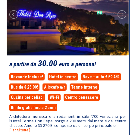
30.00
a partire da
euro a persona!
Bevande Incluse!
Hotel in centro
Nave + auto € 59 A/R
Bus da € 25.00!
Aliscafo a/r
Terme interne
Cucina per celiaci
Wi-Fi
Centro benessere
Bimbi gratis fino a 2 anni
Architettura moresca e arredamenti in stile ‘700 veneziano per
l'Hotel Terme Don Pepe, sorge a 200 metri dal mare e dal centro
di Lacco Ameno SS 270.E' composto da un corpo principale e ...
[ leggi tutto ]