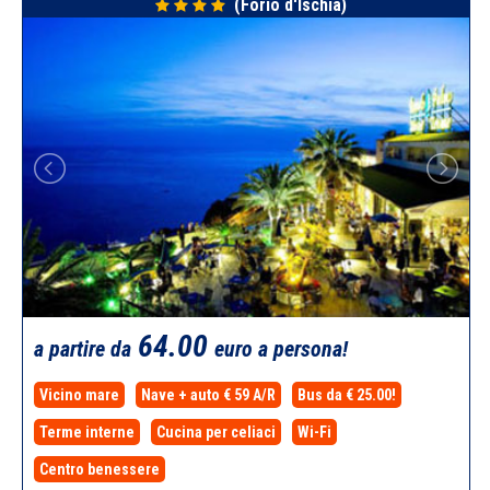
(Forio d'Ischia)
64.00
a partire da
euro a persona!
Vicino mare
Nave + auto € 59 A/R
Bus da € 25.00!
Terme interne
Cucina per celiaci
Wi-Fi
Centro benessere