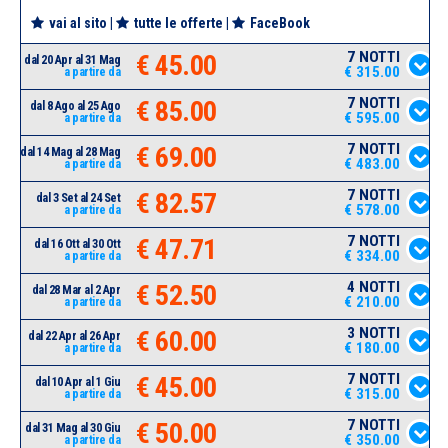
vai al sito
|
tutte le offerte
|
FaceBook
7 NOTTI
€ 45.00
dal 20 Apr al 31 Mag
€ 315.00
a partire da
7 NOTTI
€ 85.00
dal 8 Ago al 25 Ago
€ 595.00
a partire da
7 NOTTI
€ 69.00
dal 14 Mag al 28 Mag
€ 483.00
a partire da
7 NOTTI
€ 82.57
dal 3 Set al 24 Set
€ 578.00
a partire da
7 NOTTI
€ 47.71
dal 16 Ott al 30 Ott
€ 334.00
a partire da
4 NOTTI
€ 52.50
dal 28 Mar al 2 Apr
€ 210.00
a partire da
3 NOTTI
€ 60.00
dal 22 Apr al 26 Apr
€ 180.00
a partire da
7 NOTTI
€ 45.00
dal 10 Apr al 1 Giu
€ 315.00
a partire da
7 NOTTI
€ 50.00
dal 31 Mag al 30 Giu
€ 350.00
a partire da