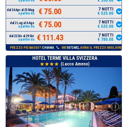
€ 350.00
a partire da
7 NOTTI
€ 75.00
dal 24 Apr al 25 Mag
€ 525.00
a partire da
7 NOTTI
€ 75.00
dal 2 Lug al 6 Ago
€ 525.00
a partire da
7 NOTTI
€ 111.43
dal 22 Dic al 29 Dic
€ 780.00
a partire da
PREZZO PIÙ BASSO?
CHIAMA
081
5072482,
AVRAI IL PREZZO MIGLIORE!
HOTEL TERME VILLA SVIZZERA
(Lacco Ameno)