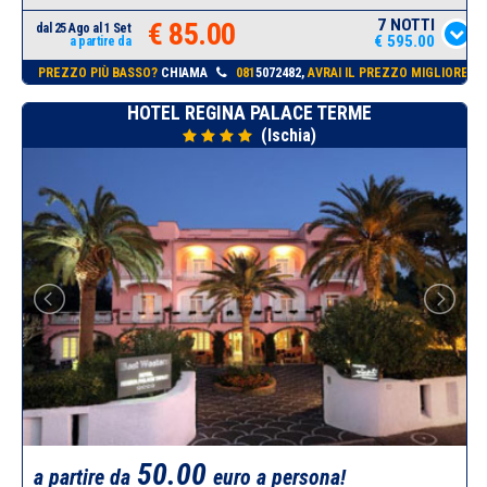
7 NOTTI
€ 85.00
dal 25 Ago al 1 Set
€ 595.00
a partire da
PREZZO PIÙ BASSO?
CHIAMA
081
5072482,
AVRAI IL PREZZO MIGLIORE!
HOTEL REGINA PALACE TERME
(Ischia)
50.00
a partire da
euro a persona!