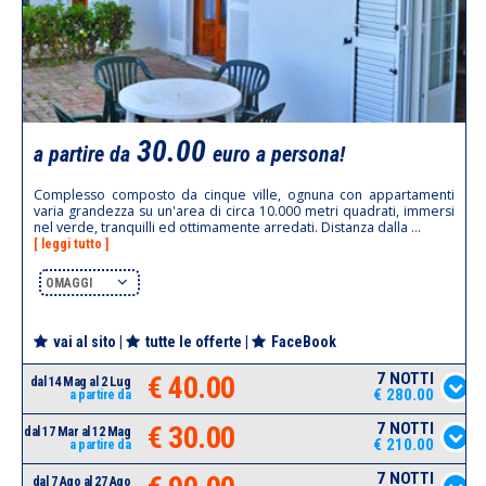
30.00
a partire da
euro a persona!
Complesso composto da cinque ville, ognuna con appartamenti
varia grandezza su un'area di circa 10.000 metri quadrati, immersi
nel verde, tranquilli ed ottimamente arredati. Distanza dalla ...
[ leggi tutto ]
OMAGGI
vai al sito
|
tutte le offerte
|
FaceBook
7 NOTTI
€ 40.00
dal 14 Mag al 2 Lug
€ 280.00
a partire da
7 NOTTI
€ 30.00
dal 17 Mar al 12 Mag
€ 210.00
a partire da
7 NOTTI
dal 7 Ago al 27 Ago