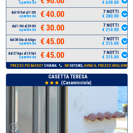
€ 90.00
€ 630.00
a partire da
7 NOTTI
€ 40.00
dal 10 Set al 1 Ott
€ 280.00
a partire da
7 NOTTI
€ 30.00
dal 1 Ott al 29 Ott
€ 210.00
a partire da
7 NOTTI
€ 45.00
dal 30 Giu al 4 Ago
€ 315.00
a partire da
7 NOTTI
€ 45.00
dal 27 Ago al 10 Set
€ 315.00
a partire da
PREZZO PIÙ BASSO?
CHIAMA
081
5072482,
AVRAI IL PREZZO MIGLIORE!
CASETTA TERESA
(Casamicciola)