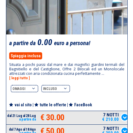
0.00
a partire da
euro a persona!
Spiaggia inclusa
Situata a pochi passi dal mare e dai magnifici giardini termali del
Bagnitiello e del Castiglione, Offre 2 Bilocali ed un Monolocale
attrezzati con aria condizionata cucina perfettamente ...
[ leggi tutto ]
OMAGGI
INCLUSO
vai al sito
|
tutte le offerte
|
FaceBook
7 NOTTI
€ 30.00
dal 21 Lug al 28 Lug
€ 210.00
a partire da
7 NOTTI
€ 50.00
dal 7 Ago al 18 Ago
€ 350.00
a partire da