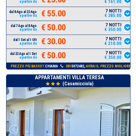
€ 161.00
a partire da
7 NOTTI
€ 55.00
dal 8 Ago al 22 Ago
€ 385.00
a partire da
7 NOTTI
€ 50.00
dal 7 Ago al 8 Ago
€ 350.00
a partire da
7 NOTTI
€ 30.00
dal 1 Set al 1 Ott
€ 210.00
a partire da
7 NOTTI
€ 50.00
dal 22 Ago al 1 Set
€ 350.00
a partire da
PREZZO PIÙ BASSO?
CHIAMA
081
5072482,
AVRAI IL PREZZO MIGLIORE!
APPARTAMENTI VILLA TERESA
(Casamicciola)