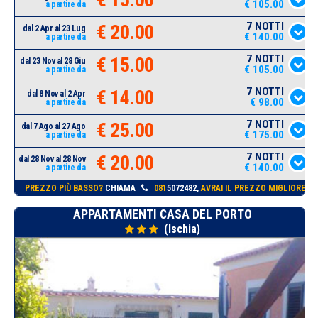
€ 105.00
a partire da
7 NOTTI
€ 20.00
dal 2 Apr al 23 Lug
€ 140.00
a partire da
7 NOTTI
€ 15.00
dal 23 Nov al 28 Giu
€ 105.00
a partire da
7 NOTTI
€ 14.00
dal 8 Nov al 2 Apr
€ 98.00
a partire da
7 NOTTI
€ 25.00
dal 7 Ago al 27 Ago
€ 175.00
a partire da
7 NOTTI
€ 20.00
dal 28 Nov al 28 Nov
€ 140.00
a partire da
PREZZO PIÙ BASSO?
CHIAMA
081
5072482,
AVRAI IL PREZZO MIGLIORE!
APPARTAMENTI CASA DEL PORTO
(Ischia)