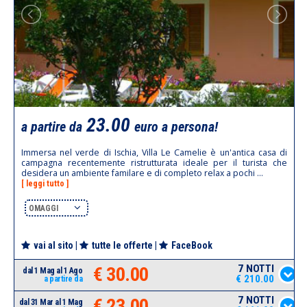
23.00
a partire da
euro a persona!
Immersa nel verde di Ischia, Villa Le Camelie è un'antica casa di
campagna recentemente ristrutturata ideale per il turista che
desidera un ambiente familare e di completo relax a pochi ...
[ leggi tutto ]
OMAGGI
vai al sito
|
tutte le offerte
|
FaceBook
7 NOTTI
€ 30.00
dal 1 Mag al 1 Ago
€ 210.00
a partire da
7 NOTTI
€ 23.00
dal 31 Mar al 1 Mag