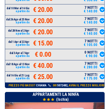
7 NOTTI
€ 20.00
dal 10 Mar al 16 Giu
€ 140.00
a partire da
7 NOTTI
€ 20.00
dal 26 Ago al 25 Nov
€ 140.00
a partire da
7 NOTTI
€ 20.00
dal 28 Nov al 2 Apr
€ 140.00
a partire da
7 NOTTI
€ 15.00
dal 1 Apr al 22 Apr
€ 105.00
a partire da
0 NOTTI
€ 0.00
dal 3 Apr al 7 Apr
€ 90.00
a partire da
7 NOTTI
€ 40.00
dal 18 Ago al 13 Nov
€ 280.00
a partire da
7 NOTTI
€ 25.00
dal 16 Giu al 21 Lug
€ 175.00
a partire da
PREZZO PIÙ BASSO?
CHIAMA
081
5072482,
AVRAI IL PREZZO MIGLIORE!
APPARTAMENTI LA NINFA
(Ischia)