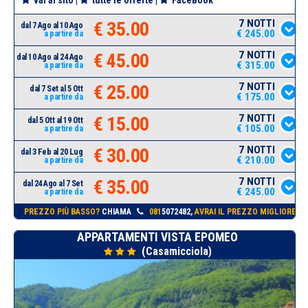
7 NOTTI
€ 35.00
dal 7 Ago al 10 Ago
€ 245.00
a partire da
7 NOTTI
€ 45.00
dal 10 Ago al 24 Ago
€ 315.00
a partire da
7 NOTTI
€ 25.00
dal 7 Set al 5 Ott
€ 175.00
a partire da
7 NOTTI
€ 15.00
dal 5 Ott al 19 Ott
€ 105.00
a partire da
7 NOTTI
€ 30.00
dal 3 Feb al 20 Lug
€ 210.00
a partire da
7 NOTTI
€ 35.00
dal 24 Ago al 7 Set
€ 245.00
a partire da
PREZZO PIÙ BASSO?
CHIAMA
081
5072482,
AVRAI IL PREZZO MIGLIORE!
APPARTAMENTI VISTA EPOMEO
(Casamicciola)