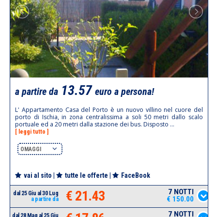
13.57
a partire da
euro a persona!
L' Appartamento Casa del Porto è un nuovo villino nel cuore del
porto di Ischia, in zona centralissima a soli 50 metri dallo scalo
portuale ed a 20 metri dalla stazione dei bus. Disposto ...
[ leggi tutto ]
OMAGGI
vai al sito
|
tutte le offerte
|
FaceBook
7 NOTTI
€ 21.43
dal 25 Giu al 30 Lug
€ 150.00
a partire da
7 NOTTI
dal 28 Mag al 25 Giu