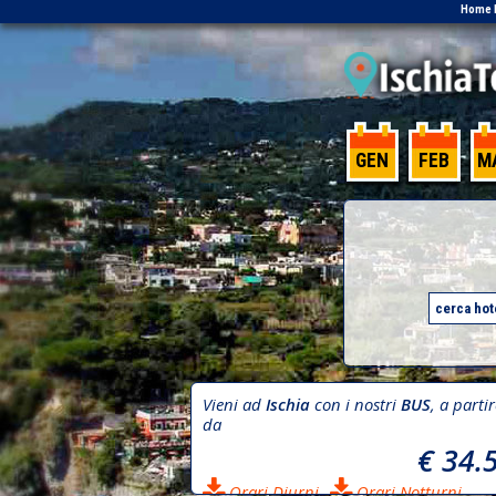
Home 
GEN
FEB
M
Vieni ad
Ischia
con i nostri
BUS
, a parti
da
€ 34.
Orari Diurni
Orari Notturni