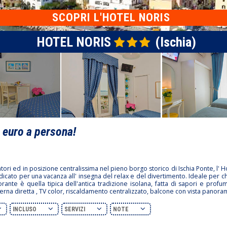
SCOPRI L'HOTEL NORIS
HOTEL NORIS
(Ischia)
0
euro a persona!
atori ed in posizione centralissima nel pieno borgo storico di Ischia Ponte, l' 
indicato per una vacanza all' insegna del relax e del divertimento. Ideale per
rante è quella tipica dell'antica tradizione isolana, fatta di sapori e prof
sterna diretta , TV color, riscaldamento centralizzato, balcone con vista panora
INCLUSO
SERVIZI
NOTE