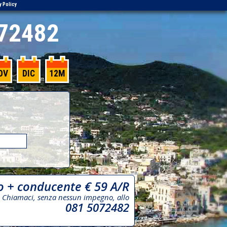
y Policy
72482
OV
DIC
12M
o + conducente € 59 A/R
Chiamaci, senza nessun impegno, allo
081 5072482