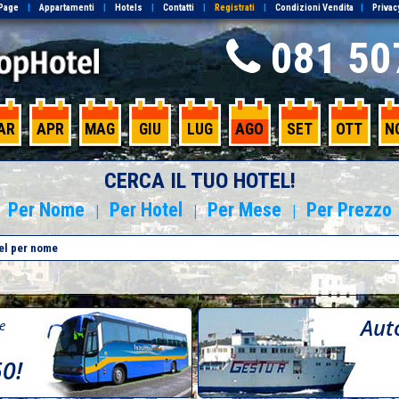
Page
|
Appartamenti
|
Hotels
|
Contatti
|
Registrati
|
Condizioni Vendita
|
Privac
081 50
AR
APR
MAG
GIU
LUG
AGO
SET
OTT
N
CERCA IL TUO HOTEL!
Per Nome
Per Hotel
Per Mese
Per Prezzo
|
|
|
Aut
re
50!