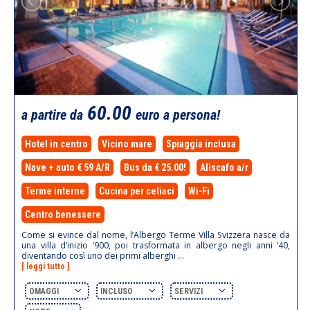
60.00
a partire da
euro a persona!
Hotel in centro
Vicino mare
Spiaggia inclusa
Nave + auto € 59 A/R
Bus da € 25.00!
Aliscafo a/r
Terme interne
Cucina per celiaci
Wi-Fi
Centro benessere
Come si evince dal nome, l’Albergo Terme Villa Svizzera nasce da
una villa d’inizio ‘900, poi trasformata in albergo negli anni ’40,
diventando così uno dei primi alberghi ...
[ leggi tutto ]
OMAGGI
INCLUSO
SERVIZI