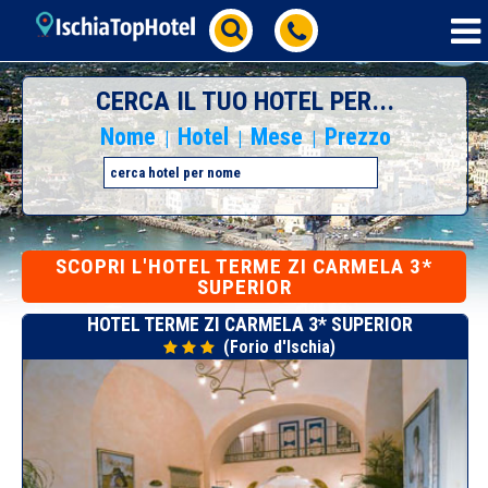
CERCA IL TUO HOTEL PER...
Nome
Hotel
Mese
Prezzo
|
|
|
SCOPRI L'HOTEL TERME ZI CARMELA 3*
SUPERIOR
HOTEL TERME ZI CARMELA 3* SUPERIOR
(Forio d'Ischia)