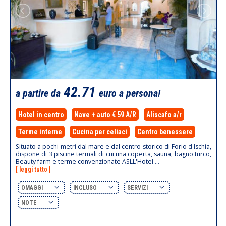
42.71
a partire da
euro a persona!
Hotel in centro
Nave + auto € 59 A/R
Aliscafo a/r
Terme interne
Cucina per celiaci
Centro benessere
Situato a pochi metri dal mare e dal centro storico di Forio d'Ischia,
dispone di 3 piscine termali di cui una coperta, sauna, bagno turco,
Beauty farm e terme convenzionate ASLL'Hotel ...
[ leggi tutto ]
OMAGGI
INCLUSO
SERVIZI
NOTE