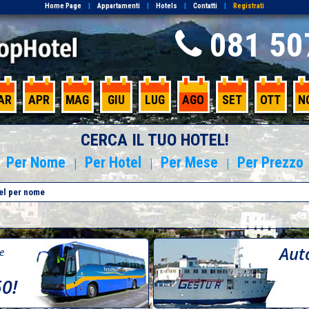
Home Page
|
Appartamenti
|
Hotels
|
Contatti
|
Registrati
081 50
AR
APR
MAG
GIU
LUG
AGO
SET
OTT
N
CERCA IL TUO HOTEL!
Per Nome
Per Hotel
Per Mese
Per Prezzo
|
|
|
Aut
re
50!