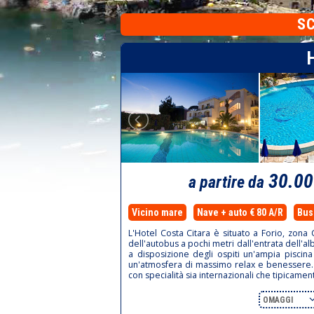
S
30.0
a partire da
Vicino mare
Nave + auto € 80 A/R
Bus 
L'Hotel Costa Citara è situato a Forio, zona 
dell'autobus a pochi metri dall'entrata dell'al
a disposizione degli ospiti un'ampia piscina
un'atmosfera di massimo relax e benessere. At
con specialità sia internazionali che tipicamen
OMAGGI