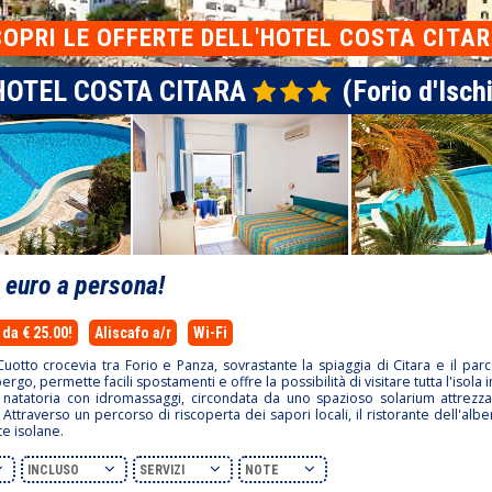
COPRI
LE OFFERTE DELL'HOTEL COSTA CITA
HOTEL COSTA CITARA
(Forio d'Isch
0
euro a persona!
da € 25.00!
Aliscafo a/r
Wi-Fi
Cuotto crocevia tra Forio e Panza, sovrastante la spiaggia di Citara e il pa
bergo, permette facili spostamenti e offre la possibilità di visitare tutta l'iso
 natatoria con idromassaggi, circondata da uno spazioso solarium attrezzato 
traverso un percorso di riscoperta dei sapori locali, il ristorante dell'albe
te isolane.
INCLUSO
SERVIZI
NOTE