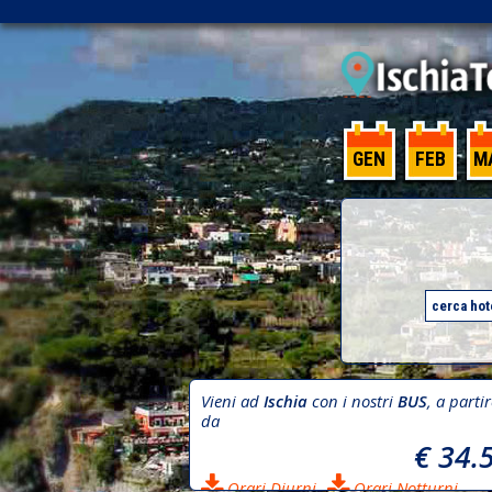
GEN
FEB
M
Vieni ad
Ischia
con i nostri
BUS
, a parti
da
€ 34.
Orari Diurni
Orari Notturni