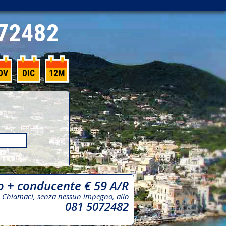
72482
OV
DIC
12M
o + conducente € 59 A/R
Chiamaci, senza nessun impegno, allo
081 5072482