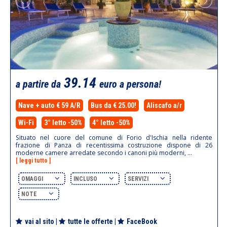
39.14
a partire da
euro a persona!
Nave + auto € 59 A/R
Bus da € 25.00!
Aliscafo a/r
Wi-Fi
3° letto -50%
4° letto -50%
Situato nel cuore del comune di Forio d'Ischia nella ridente
frazione di Panza di recentissima costruzione dispone di 26
moderne camere arredate secondo i canoni più moderni, ...
[ leggi tutto ]
OMAGGI
INCLUSO
SERVIZI
NOTE
vai al sito
|
tutte le offerte
|
FaceBook