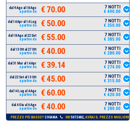
7 NOTTI
€ 70.00
dal 9 Ago al 18 Ago
€ 490.00
a partire da
7 NOTTI
€ 50.00
dal 14 Apr al 14 Lug
€ 350.00
a partire da
7 NOTTI
€ 55.00
dal 18 Ago al 22 Set
€ 385.00
a partire da
7 NOTTI
€ 40.00
dal 13 Ott al 27 Ott
€ 280.00
a partire da
7 NOTTI
€ 39.14
dal 31 Mar al 14 Apr
€ 274.00
a partire da
7 NOTTI
€ 45.00
dal 22 Set al 13 Ott
€ 315.00
a partire da
7 NOTTI
€ 60.00
dal 14 Lug al 4 Ago
€ 420.00
a partire da
7 NOTTI
€ 40.00
dal 4 Giu al 6 Ago
€ 280.00
a partire da
PREZZO PIÙ BASSO?
CHIAMA
081
5072482,
AVRAI IL PREZZO MIGLIORE!