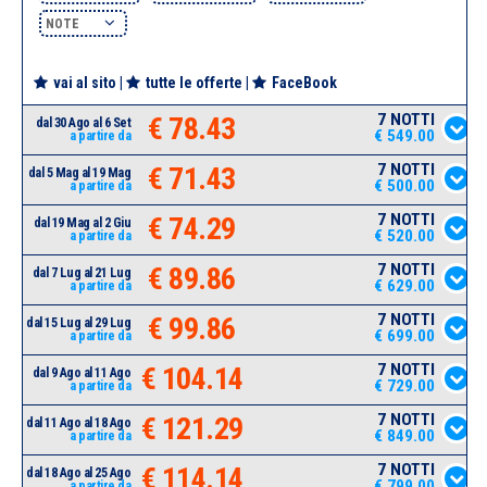
NOTE
vai al sito
|
tutte le offerte
|
FaceBook
7 NOTTI
€ 78.43
dal 30 Ago al 6 Set
€ 549.00
a partire da
7 NOTTI
€ 71.43
dal 5 Mag al 19 Mag
€ 500.00
a partire da
7 NOTTI
€ 74.29
dal 19 Mag al 2 Giu
€ 520.00
a partire da
7 NOTTI
€ 89.86
dal 7 Lug al 21 Lug
€ 629.00
a partire da
7 NOTTI
€ 99.86
dal 15 Lug al 29 Lug
€ 699.00
a partire da
7 NOTTI
€ 104.14
dal 9 Ago al 11 Ago
€ 729.00
a partire da
7 NOTTI
€ 121.29
dal 11 Ago al 18 Ago
€ 849.00
a partire da
7 NOTTI
€ 114.14
dal 18 Ago al 25 Ago
€ 799.00
a partire da