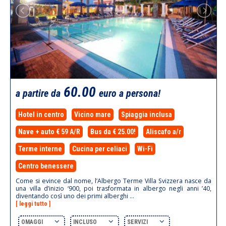
60.00
a partire da
euro a persona!
Hotel in centro
Vicino mare
Spiaggia inclusa
Nave + auto € 59 A/R
Bus da € 25.00!
Aliscafo a/r
Terme interne
Cucina per celiaci
Wi-Fi
Centro benessere
Come si evince dal nome, l’Albergo Terme Villa Svizzera nasce da
una villa d’inizio ‘900, poi trasformata in albergo negli anni ’40,
diventando così uno dei primi alberghi ...
[ leggi tutto ]
OMAGGI
INCLUSO
SERVIZI