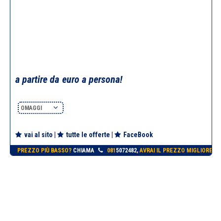
a partire da
euro a persona!
OMAGGI
vai al sito
|
tutte le offerte
|
FaceBook
PREZZO PIÙ BASSO?
CHIAMA
081
5072482,
AVRAI IL PREZZO MIGLIORE!