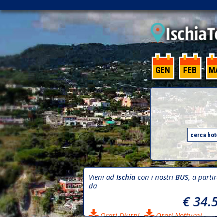
GEN
FEB
M
Vieni ad
Ischia
con i nostri
BUS
, a parti
da
€ 34.
Orari Diurni
Orari Notturni