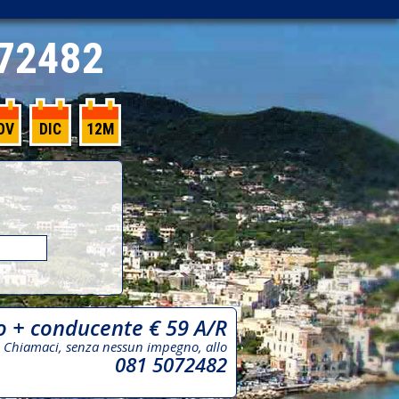
72482
OV
DIC
12M
o + conducente € 59 A/R
Chiamaci, senza nessun impegno, allo
081 5072482