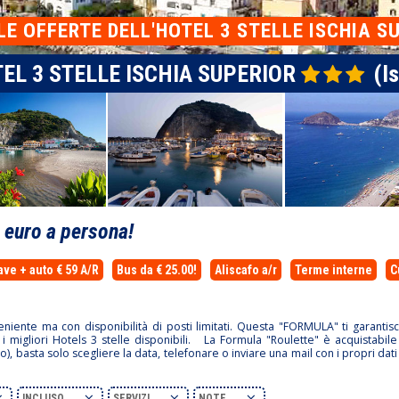
LE OFFERTE DELL'HOTEL 3 STELLE ISCHIA S
EL 3 STELLE ISCHIA SUPERIOR
(Is
0
euro a persona!
ave + auto € 59 A/R
Bus da € 25.00!
Aliscafo a/r
Terme interne
C
niente ma con disponibilità di posti limitati. Questa "FORMULA" ti garantis
a i migliori Hotels 3 stelle disponibili. La Formula "Roulette" è acquistabil
vo), basta solo scegliere la data, telefonare o inviare una mail con i propri dati
INCLUSO
SERVIZI
NOTE