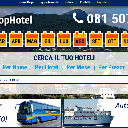
Home Page
|
Appartamenti
|
Hotels
|
Contatti
|
Registrati
081 50
AR
APR
MAG
GIU
LUG
AGO
SET
OTT
N
CERCA IL TUO HOTEL!
Per Nome
Per Hotel
Per Mese
Per Prezzo
|
|
|
Aut
re
50!