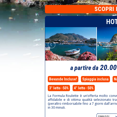
SCOPRI
HOT
20.0
a partire da
Bevande Incluse!
Spiaggia inclusa
N
3° letto -50%
4° letto -50%
La Formula Roulette è un’offerta molto conve
affidabile e di ottima qualità selezionato tr
(peraltro rimborsabile fino a 7 giorni dall'arri
in 30 minuti.
OMAGGI